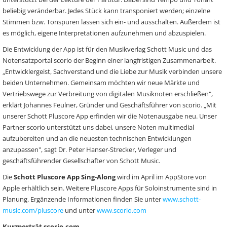
beliebig veränderbar. Jedes Stück kann transponiert werden; einzelne
Stimmen bzw. Tonspuren lassen sich ein- und ausschalten. Außerdem ist
es möglich, eigene Interpretationen aufzunehmen und abzuspielen.
Die Entwicklung der App ist für den Musikverlag Schott Music und das
Notensatzportal scorio der Beginn einer langfristigen Zusammenarbeit.
„Entwicklergeist, Sachverstand und die Liebe zur Musik verbinden unsere
beiden Unternehmen. Gemeinsam möchten wir neue Märkte und
Vertriebswege zur Verbreitung von digitalen Musiknoten erschließen",
erklärt Johannes Feulner, Gründer und Geschäftsführer von scorio. „Mit
unserer Schott Pluscore App erfinden wir die Notenausgabe neu. Unser
Partner scorio unterstützt uns dabei, unsere Noten multimedial
aufzubereiten und an die neuesten technischen Entwicklungen
anzupassen", sagt Dr. Peter Hanser-Strecker, Verleger und
geschäftsführender Gesellschafter von Schott Music.
Die
Schott Pluscore App Sing-Along
wird im April im AppStore von
Apple erhältlich sein. Weitere Pluscore Apps für Soloinstrumente sind in
Planung. Ergänzende Informationen finden Sie unter
www.schott-
music.com/pluscore
und unter
www.scorio.com
Kurzporträt scorio.com