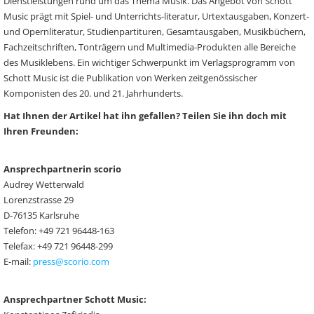
Dienstleistungen rund um das Thema Musik. Das Angebot von Schott
Music prägt mit Spiel- und Unterrichts-literatur, Urtextausgaben, Konzert-
und Opernliteratur, Studienpartituren, Gesamtausgaben, Musikbüchern,
Fachzeitschriften, Tonträgern und Multimedia-Produkten alle Bereiche
des Musiklebens. Ein wichtiger Schwerpunkt im Verlagsprogramm von
Schott Music ist die Publikation von Werken zeitgenössischer
Komponisten des 20. und 21. Jahrhunderts.
Hat Ihnen der Artikel hat ihn gefallen? Teilen Sie ihn doch mit
Ihren Freunden:
Ansprechpartnerin scorio
Audrey Wetterwald
Lorenzstrasse 29
D-76135 Karlsruhe
Telefon: +49 721 96448-163
Telefax: +49 721 96448-299
E-mail:
press@scorio.com
Ansprechpartner Schott Music: