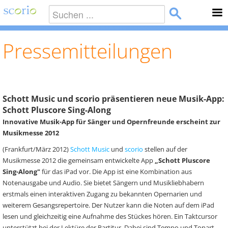
Pressemitteilungen
Schott Music und scorio präsentieren neue Musik-App:
Schott Pluscore Sing-Along
Innovative Musik-App für Sänger und Opernfreunde erscheint zur
Musikmesse 2012
(Frankfurt/März 2012)
Schott Music
und
scorio
stellen auf der
Musikmesse 2012 die gemeinsam entwickelte App
„Schott Pluscore
Sing-Along"
für das iPad vor. Die App ist eine Kombination aus
Notenausgabe und Audio. Sie bietet Sängern und Musikliebhabern
erstmals einen interaktiven Zugang zu bekannten Opernarien und
weiterem Gesangsrepertoire. Der Nutzer kann die Noten auf dem iPad
lesen und gleichzeitig eine Aufnahme des Stückes hören. Ein Taktcursor
unterstützt bei der Lektüre der Partitur. Dabei sind Tempo und Tonart